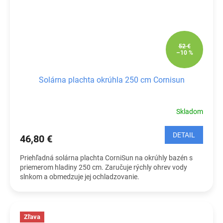
52 €
–10 %
Solárna plachta okrúhla 250 cm Cornisun
Skladom
DETAIL
46,80 €
Priehľadná solárna plachta CorniSun na okrúhly bazén s
priemerom hladiny 250 cm. Zaručuje rýchly ohrev vody
slnkom a obmedzuje jej ochladzovanie.
Zľava