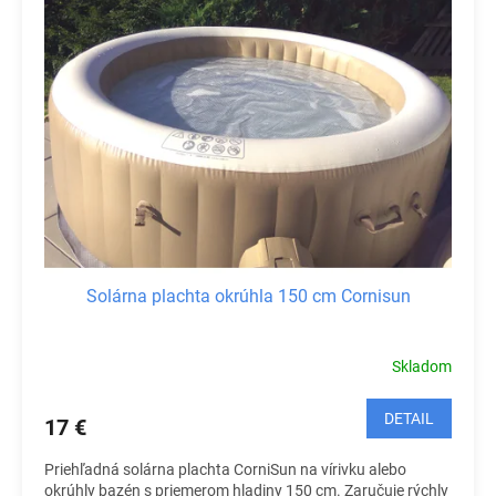
o
i
d
s
u
p
k
r
t
o
o
d
v
u
k
t
o
v
Solárna plachta okrúhla 150 cm Cornisun
Skladom
DETAIL
17 €
Priehľadná solárna plachta CorniSun na vírivku alebo
okrúhly bazén s priemerom hladiny 150 cm. Zaručuje rýchly