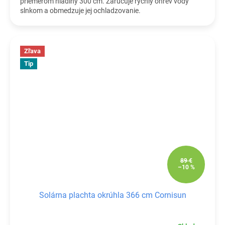
priemerom hladiny 300 cm. Zaručuje rýchly ohrev vody
slnkom a obmedzuje jej ochladzovanie.
Zľava
Tip
89 €
–10 %
Solárna plachta okrúhla 366 cm Cornisun