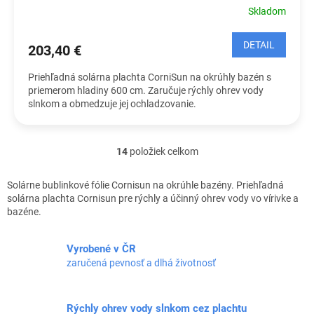
Skladom
DETAIL
203,40 €
Priehľadná solárna plachta CorniSun na okrúhly bazén s
priemerom hladiny 600 cm. Zaručuje rýchly ohrev vody
slnkom a obmedzuje jej ochladzovanie.
14
položiek celkom
O
v
l
Solárne bublinkové fólie Cornisun na okrúhle bazény. Priehľadná
á
solárna plachta Cornisun pre rýchly a účinný ohrev vody vo vírivke a
d
bazéne.
a
c
Vyrobené v ČR
i
e
zaručená pevnosť a dlhá životnosť
p
r
v
Rýchly ohrev vody slnkom cez plachtu