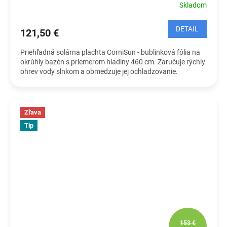
Skladom
DETAIL
121,50 €
Priehľadná solárna plachta CorniSun - bublinková fólia na
okrúhly bazén s priemerom hladiny 460 cm. Zaručuje rýchly
ohrev vody slnkom a obmedzuje jej ochladzovanie.
Zľava
Tip
153 €