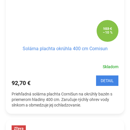
103 €
–10 %
Solárna plachta okrúhla 400 cm Cornisun
Skladom
DETAIL
92,70 €
Priehľadná solárna plachta CorniSun na okrúhly bazén s
priemerom hladiny 400 cm. Zaručuje rýchly ohrev vody
slnkom a obmedzuje jej ochladzovanie.
Zľava