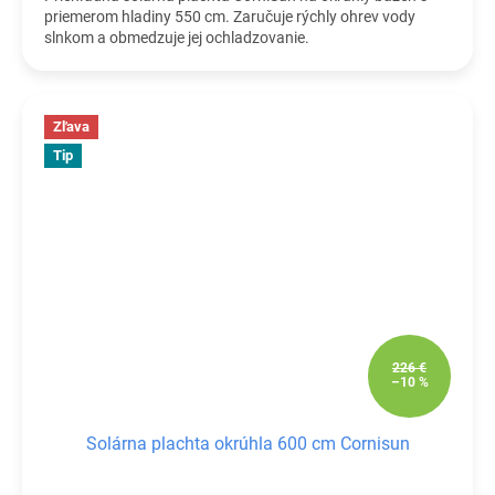
priemerom hladiny 550 cm. Zaručuje rýchly ohrev vody
slnkom a obmedzuje jej ochladzovanie.
Zľava
Tip
226 €
–10 %
Solárna plachta okrúhla 600 cm Cornisun