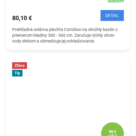
Skladom
DETAIL
80,10 €
Priehľadná solárna plachta CorniSun na okrúhly bazén s
priemerom hladiny 360 - 366 cm. Zaručuje rýchly ohrev
vody slnkom a obmedzuje jej ochladzovanie.
Zľava
Tip
95 €
–10 %