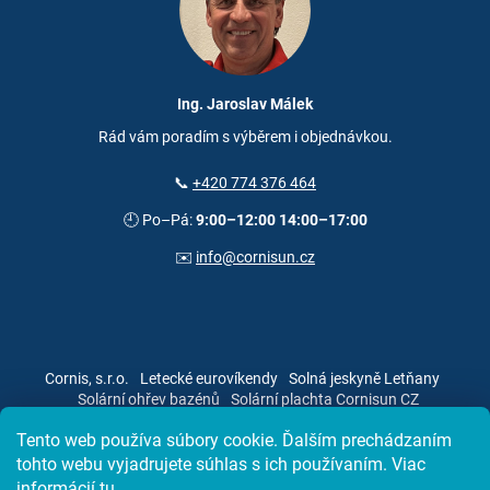
Ing. Jaroslav Málek
Rád vám poradím s výběrem i objednávkou.
📞
+420 774 376 464
🕘 Po–Pá:
9:00–12:00 14:00–17:00
✉️
info@cornisun.cz
Cornis, s.r.o.
Letecké eurovíkendy
Solná jeskyně Letňany
Solární ohřev bazénů
Solární plachta Cornisun CZ
Tento web používa súbory cookie. Ďalším prechádzaním
tohto webu vyjadrujete súhlas s ich používaním. Viac
informácií
tu
.