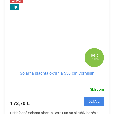
Zľava
Tip
193 €
–10 %
Solárna plachta okrúhla 550 cm Cornisun
Skladom
DETAIL
173,70 €
Priehľadná solárna plachta CorniSun na okrúhly bazén s