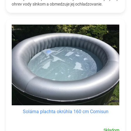
ohrev vody slnkom a obmedzuje jej ochladzovanie.
Solárna plachta okrúhla 160 cm Cornisun
Skladom