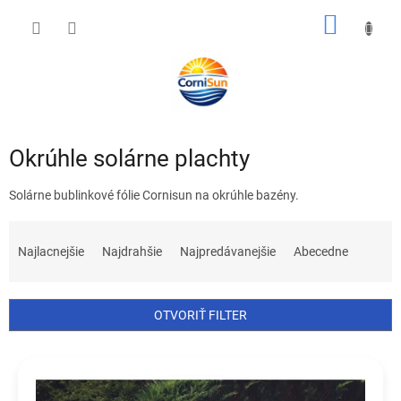
Prejsť
NÁKU
na
obsah
KOŠÍK
Okrúhle solárne plachty
Solárne bublinkové fólie Cornisun na okrúhle bazény.
R
a
Najlacnejšie
Najdrahšie
Najpredávanejšie
Abecedne
d
e
n
OTVORIŤ FILTER
i
e
V
p
ý
r
p