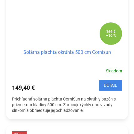
166 €
–10 %
Solárna plachta okrúhla 500 cm Cornisun
Skladom
DETAIL
149,40 €
Priehľadná solárna plachta CorniSun na okrúhly bazén s
priemerom hladiny 500 cm. Zaručuje rýchly ohrev vody
slnkom a obmedzuje jej ochladzovanie.