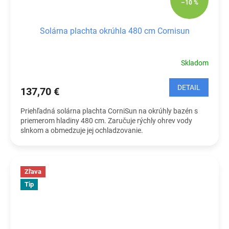
–10 %
Solárna plachta okrúhla 480 cm Cornisun
Skladom
DETAIL
137,70 €
Priehľadná solárna plachta CorniSun na okrúhly bazén s
priemerom hladiny 480 cm. Zaručuje rýchly ohrev vody
slnkom a obmedzuje jej ochladzovanie.
Zľava
Tip