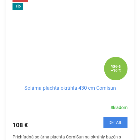
Tip
120 €
–10 %
Solárna plachta okrúhla 430 cm Cornisun
Skladom
DETAIL
108 €
Priehľadná solárna plachta CorniSun na okrúhly bazén s