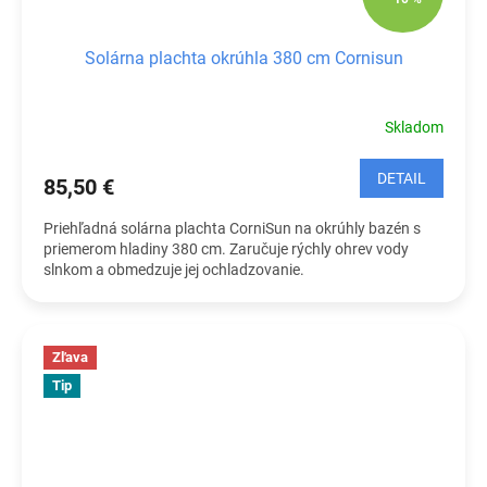
Solárna plachta okrúhla 380 cm Cornisun
Skladom
DETAIL
85,50 €
Priehľadná solárna plachta CorniSun na okrúhly bazén s
priemerom hladiny 380 cm. Zaručuje rýchly ohrev vody
slnkom a obmedzuje jej ochladzovanie.
Zľava
Tip