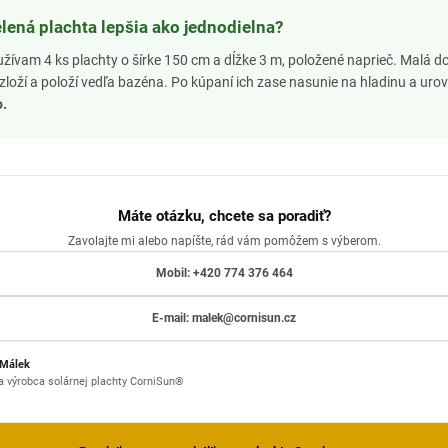
lená plachta lepšia ako jednodielna?
ívam 4 ks plachty o šírke 150 cm a dĺžke 3 m, položené naprieč. Malá dc
o zloží a položí vedľa bazéna. Po kúpaní ich zase nasunie na hladinu a uro
o.
Máte otázku, chcete sa poradiť?
Zavolajte mi alebo napíšte, rád vám pomôžem s výberom.
Mobil: +420 774 376 464
E-mail: malek@cornisun.cz
 Málek
 a výrobca solárnej plachty CorniSun®