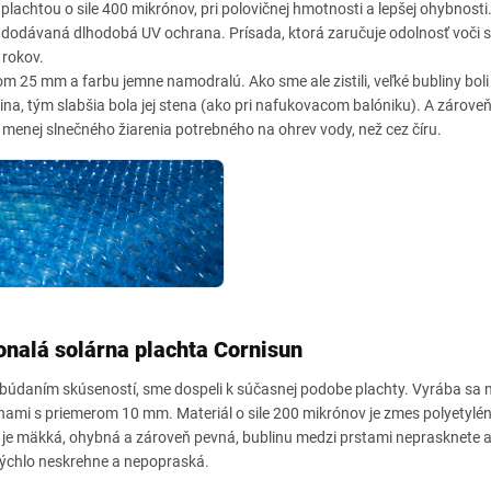
lachtou o sile 400 mikrónov, pri polovičnej hmotnosti a lepšej ohybnosti
u dodávaná dlhodobá UV ochrana. Prísada, ktorá zaručuje odolnosť voči 
 rokov.
m 25 mm a farbu jemne namodralú. Ako sme ale zistili, veľké bubliny boli
ina, tým slabšia bola jej stena (ako pri nafukovacom balóniku). A zárov
menej slnečného žiarenia potrebného na ohrev vody, než cez číru.
nalá solárna plachta Cornisun
daním skúseností, sme dospeli k súčasnej podobe plachty. Vyrába sa na
linami s priemerom 10 mm. Materiál o sile 200 mikrónov je zmes polyetyl
e mäkká, ohybná a zároveň pevná, bublinu medzi prstami neprasknete a 
 rýchlo neskrehne a nepopraská.