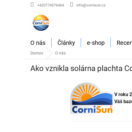
Prejsť
+420774376464
info@cornisun.cz
na
obsah
O nás
Články
e-shop
Recen
Domov
O nás
Ako vznikla solárna plachta C
V roku 
Váš bazé