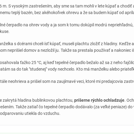
6 m. S vysokým zastrešením, aby sme sa tam mohli v lete kúpať a chodiť a
nemu teplý bazén, bez akéhokoľvek ohrevu a že sa budem kúpať od apríl
lné čerpadlo na ohrev vody a ja som k tomu dokúpil modrú nepriehľadnú, 
kuse.
nželka s dcérami chceli ísť kúpať, museli plachtu zložiť z hladiny. Keďže 
som neprišiel domov a nezložil ju. Takže sa prestala používať a nakoniec i
osahovala ťažko 25 °C, aj keď tepelné čerpadlo bežalo až sa z neho fajčilo
čatám sa do tak "studenej" vody nechcelo. Kto má manželku alebo priateľk
tále neohrieva a prišiel som na zaujímavé veci, ktoré mi predajcovia zast
 je zakrytá hladina bublinkovou plachtou,
príšerne rýchlo ochladzuje
. Oc
rešením. Takže zatiaľ čo tepelné čerpadlo dodávalo (za veľké peniaze) 
 odparovaniu utiekla do vzduchu.