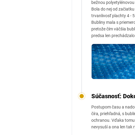
bežnou polyetylénovou p
Bola do nej od začiatk
trvanlivosť plachty 4 - 5
Bubliny mala s priemero
pretože čím väčšia bubl
predsa len prechádzalo 
Súčasnosť: Doko
Postupom času a nadobú
číra, priehľadná, s bub
ochranou. Vďaka tomu j
nevysuší a ona len tak