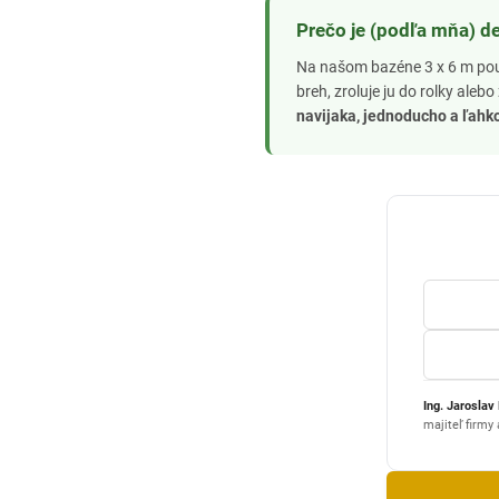
Prečo je (podľa mňa) de
Na našom bazéne 3 x 6 m použ
breh, zroluje ju do rolky aleb
navijaka, jednoducho a ľahk
Ing. Jaroslav
majiteľ firmy