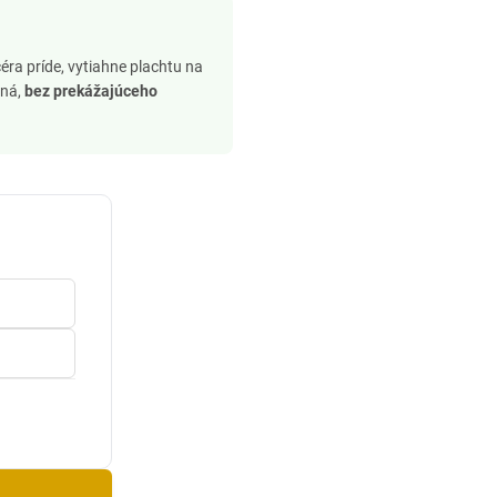
éra príde, vytiahne plachtu na
vná,
bez prekážajúceho