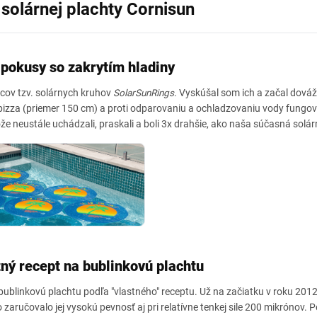
 solárnej plachty Cornisun
pokusy so zakrytím hladiny
cov tzv. solárnych kruhov
SolarSunRings
. Vyskúšal som ich a začal dováž
izza (priemer 150 cm) a proti odparovaniu a ochladzovaniu vody fungova
tože neustále uchádzali, praskali a boli 3x drahšie, ako naša súčasná solá
ný recept na bublinkovú plachtu
bublinkovú plachtu podľa "vlastného" receptu. Už na začiatku v roku 201
o zaručovalo jej vysokú pevnosť aj pri relatívne tenkej sile 200 mikrónov.