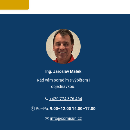
Ing. Jaroslav Málek
Rád vám poradím s výběrem i
objednávkou.
📞
+420 774 376 464
🕘 Po–Pá:
9:00–12:00 14:00–17:00
✉️
info@cornisun.cz