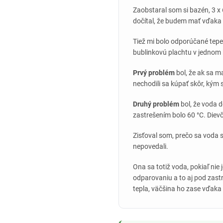
Zaobstaral som si bazén, 3 x 
dočítal, že budem mať vďaka 
Tiež mi bolo odporúčané tepe
bublinkovú plachtu v jednom 
Prvý problém
bol, že ak sa ma
nechodili sa kúpať skôr, kým 
Druhý problém
bol, že voda d
zastrešením bolo 60 °C. Diev
Zisťoval som, prečo sa voda s
nepovedali.
Ona sa totiž voda, pokiaľ nie
odparovaniu a to aj pod zast
tepla, väčšina ho zase vďaka