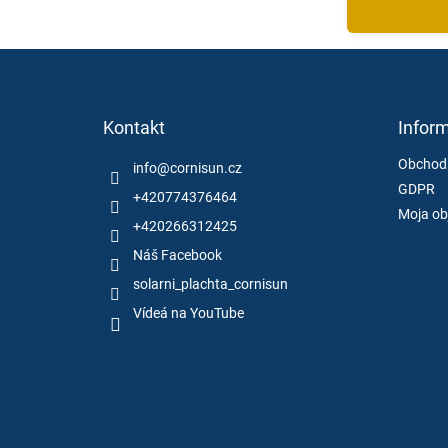
Z
á
Kontakt
Inform
p
ä
Obchod
info
@
cornisun.cz
t
GDPR
i
+420774376464
Moja ob
e
+420266312425
Náš Facebook
solarni_plachta_cornisun
Vídeá na YouTube