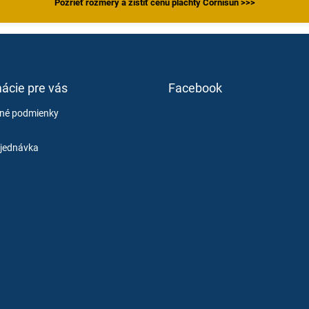
Pozrieť rozmery a zistiť cenu plachty Cornisun >>>
ácie pre vás
Facebook
né podmienky
jednávka