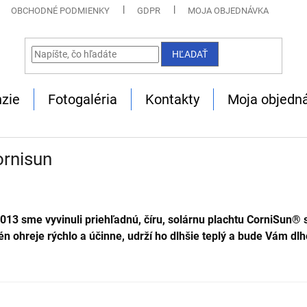
OBCHODNÉ PODMIENKY
GDPR
MOJA OBJEDNÁVKA
HĽADAŤ
zie
Fotogaléria
Kontakty
Moja objedn
ornisun
2013 sme vyvinuli
priehľadnú, číru, solárnu plachtu CorniSun® 
n ohreje rýchlo a účinne, udrží ho dlhšie teplý a bude Vám dlho