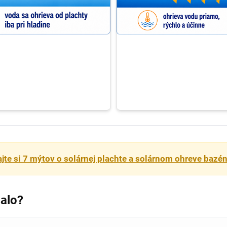
ajte si 7 mýtov o solárnej plachte a solárnom ohreve bazé
čalo?