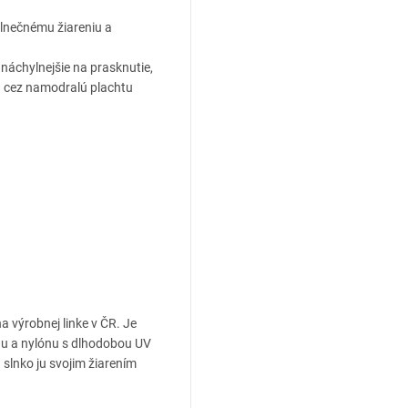
.
slnečnému žiareniu a
 náchylnejšie na prasknutie,
eň cez namodralú plachtu
 výrobnej linke v ČR. Je
énu a nylónu s dlhodobou UV
slnko ju svojim žiarením