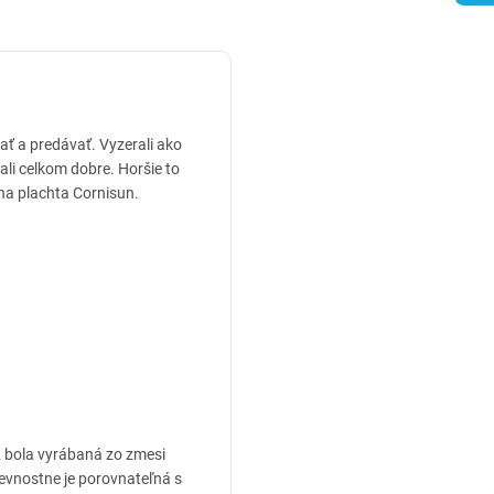
ať a predávať. Vyzerali ako
li celkom dobre. Horšie to
rna plachta Cornisun.
2 bola vyrábaná zo zmesi
 Pevnostne je porovnateľná s