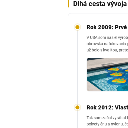
Dlhá cesta vývoja
Rok 2009: Prvé 
V USA som našiel výrob
obrovská nafukovacia p
už bolo s kvalitou, pre
Rok 2012: Vlast
Tak som začal vyrábať 
polyetylénu a nylonu, č