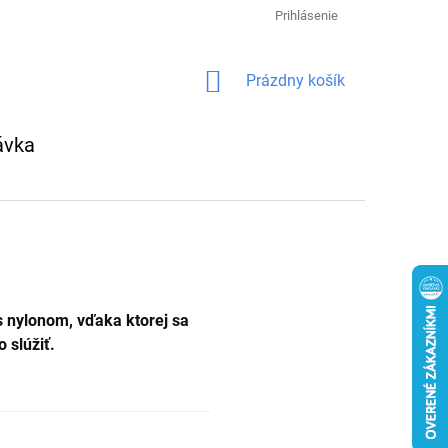
Prihlásenie
NÁKUPNÝ
Prázdny košík
KOŠÍK
ávka
s nylonom,
vďaka ktorej sa
 slúžiť.