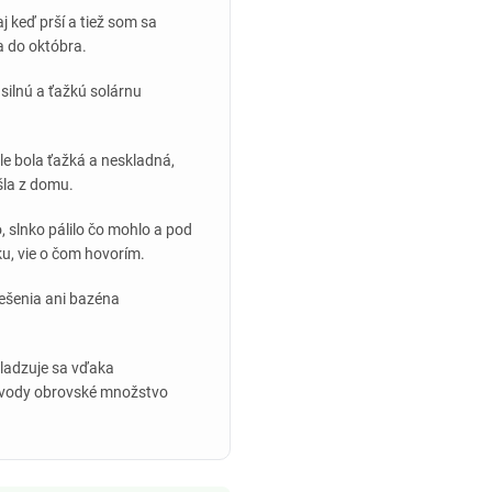
j keď prší a tiež som sa
a do októbra.
silnú a ťažkú solárnu
ale bola ťažká a neskladná,
šla z domu.
, slnko pálilo čo mohlo a pod
u, vie o čom hovorím.
rešenia ani bazéna
hladzuje sa vďaka
do vody obrovské množstvo