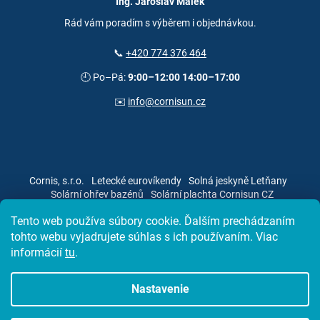
Ing. Jaroslav Málek
Rád vám poradím s výběrem i objednávkou.
📞
+420 774 376 464
🕘 Po–Pá:
9:00–12:00 14:00–17:00
✉️
info@cornisun.cz
Cornis, s.r.o.
Letecké eurovíkendy
Solná jeskyně Letňany
Solární ohřev bazénů
Solární plachta Cornisun CZ
Tento web používa súbory cookie. Ďalším prechádzaním
tohto webu vyjadrujete súhlas s ich používaním. Viac
informácií
tu
.
Vytvoril Shoptet
Nastavenie
Copyright 2026
Solárna plachta CorniSun
. Všetky práva