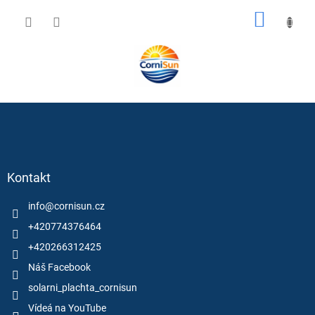
Prejsť
NÁKU
na
obsah
KOŠÍK
Z
á
p
ä
Kontakt
t
i
info
@
cornisun.cz
e
+420774376464
+420266312425
Náš Facebook
solarni_plachta_cornisun
Vídeá na YouTube