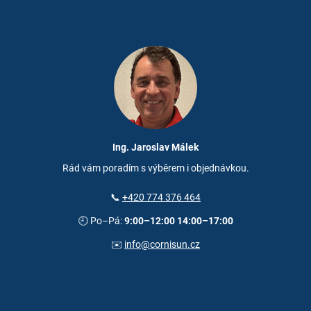
Ing. Jaroslav Málek
Rád vám poradím s výběrem i objednávkou.
📞
+420 774 376 464
🕘 Po–Pá:
9:00–12:00 14:00–17:00
✉️
info@cornisun.cz