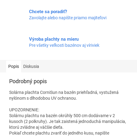
Chcete sa poradiť?
Zavolajte alebo napíšte priamo majiteľovi
Výroba plachty na mieru
Pre všetky veľkosti bazénov aj víriviek
Popis
Diskusia
Podrobný popis
Solárna plachta CorniSun na bazén priehľadná, vystužená
nylónom s dlhodobou UV ochranou.
UPOZORNENIE:
Solárnu plachtu na bazén okrúhly 500 cm dodávame v 2
kusoch (2 polkruhy). Je tak zaistená jednoduchá manipulácia,
ktorú zvládne aj väčšie dieťa.
Pokiaľ chcete plachtu zvariť do jedného kusu, napíšte