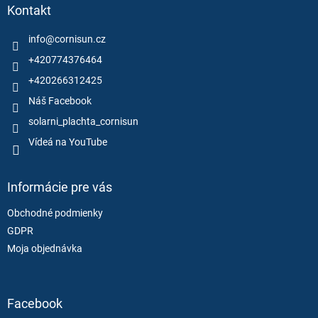
ä
Kontakt
t
i
info
@
cornisun.cz
e
+420774376464
+420266312425
Náš Facebook
solarni_plachta_cornisun
Vídeá na YouTube
Informácie pre vás
Obchodné podmienky
GDPR
Moja objednávka
Facebook