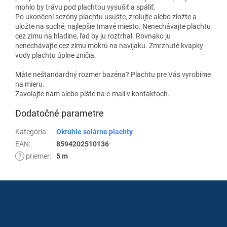
mohlo by trávu pod plachtou vysušiť a spáliť.
Po ukončení sezóny plachtu usušte, zrolujte alebo zložte a
uložte na suché, najlepšie tmavé miesto. Nenechávajte plachtu
cez zimu na hladine, ľad by ju roztrhal. Rovnako ju
nenechávajte cez zimu mokrú na navijaku. Zmrznuté kvapky
vody plachtu úplne zničia.
Máte neštandardný rozmer bazéna? Plachtu pre Vás vyrobíme
na mieru.
Zavolajte nám alebo píšte na e-mail v kontaktoch.
Dodatočné parametre
Kategória
:
Okrúhle solárne plachty
EAN
:
8594202510136
?
priemer
:
5 m
Z
á
p