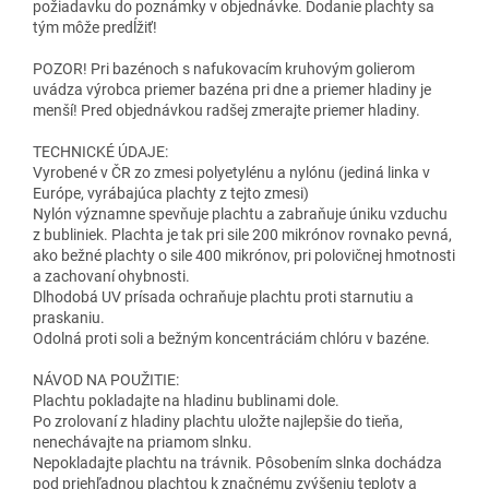
požiadavku do poznámky v objednávke. Dodanie plachty sa
tým môže predĺžiť!
POZOR! Pri bazénoch s nafukovacím kruhovým golierom
uvádza výrobca priemer bazéna pri dne a priemer hladiny je
menší! Pred objednávkou radšej zmerajte priemer hladiny.
TECHNICKÉ ÚDAJE:
Vyrobené v ČR zo zmesi polyetylénu a nylónu (jediná linka v
Európe, vyrábajúca plachty z tejto zmesi)
Nylón významne spevňuje plachtu a zabraňuje úniku vzduchu
z bubliniek. Plachta je tak pri sile 200 mikrónov rovnako pevná,
ako bežné plachty o sile 400 mikrónov, pri polovičnej hmotnosti
a zachovaní ohybnosti.
Dlhodobá UV prísada ochraňuje plachtu proti starnutiu a
praskaniu.
Odolná proti soli a bežným koncentráciám chlóru v bazéne.
NÁVOD NA POUŽITIE:
Plachtu pokladajte na hladinu bublinami dole.
Po zrolovaní z hladiny plachtu uložte najlepšie do tieňa,
nenechávajte na priamom slnku.
Nepokladajte plachtu na trávnik. Pôsobením slnka dochádza
pod priehľadnou plachtou k značnému zvýšeniu teploty a