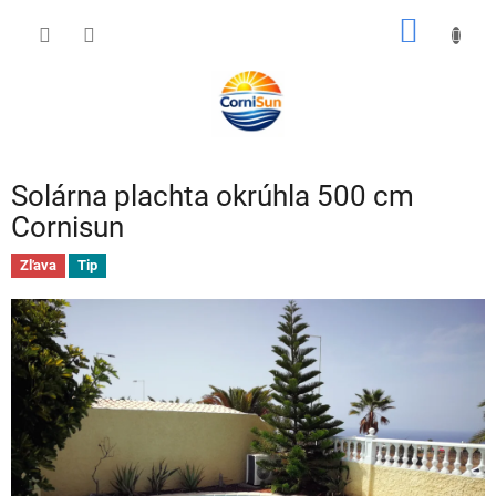
Prejsť
NÁKU
na
obsah
KOŠÍK
Solárna plachta okrúhla 500 cm
Cornisun
Zľava
Tip