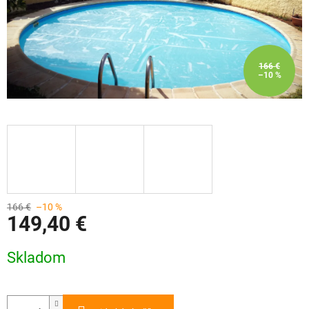
166 €
–10 %
166 €
–10 %
149,40 €
Jednotková
Skladom
cena: