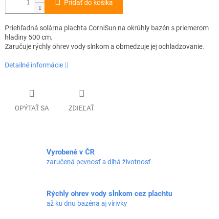
Pridať do košíka
Priehľadná solárna plachta CorniSun na okrúhly bazén s priemerom
hladiny 500 cm.
Zaručuje rýchly ohrev vody slnkom a obmedzuje jej ochladzovanie.
Detailné informácie
OPÝTAŤ SA
ZDIEĽAŤ
Vyrobené v ČR
zaručená pevnosť a dlhá životnosť
Rýchly ohrev vody slnkom cez plachtu
až ku dnu bazéna aj vírivky