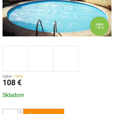
120 €
–10 %
120 €
–10 %
108 €
Jednotková
Skladom
cena: