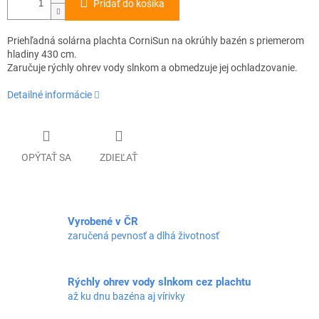
Pridať do košíka
Priehľadná solárna plachta CorniSun na okrúhly bazén s priemerom
hladiny 430 cm.
Zaručuje rýchly ohrev vody slnkom a obmedzuje jej ochladzovanie.
Detailné informácie
OPÝTAŤ SA
ZDIEĽAŤ
Vyrobené v ČR
zaručená pevnosť a dlhá životnosť
Rýchly ohrev vody slnkom cez plachtu
až ku dnu bazéna aj vírivky