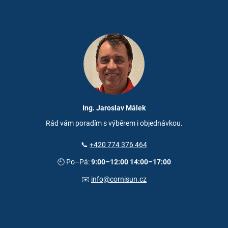
Ing. Jaroslav Málek
Rád vám poradím s výběrem i objednávkou.
📞
+420 774 376 464
🕘 Po–Pá:
9:00–12:00 14:00–17:00
✉️
info@cornisun.cz