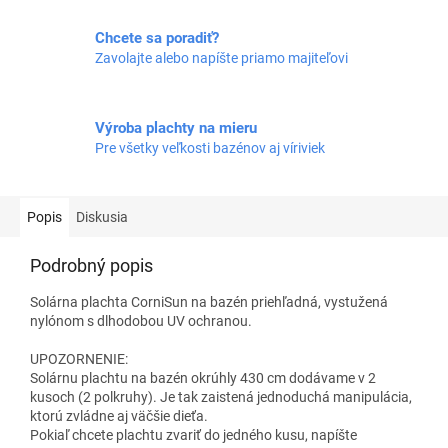
Chcete sa poradiť?
Zavolajte alebo napíšte priamo majiteľovi
Výroba plachty na mieru
Pre všetky veľkosti bazénov aj víriviek
Popis
Diskusia
Podrobný popis
Solárna plachta CorniSun na bazén priehľadná, vystužená
nylónom s dlhodobou UV ochranou.
UPOZORNENIE:
Solárnu plachtu na bazén okrúhly 430 cm dodávame v 2
kusoch (2 polkruhy). Je tak zaistená jednoduchá manipulácia,
ktorú zvládne aj väčšie dieťa.
Pokiaľ chcete plachtu zvariť do jedného kusu, napíšte