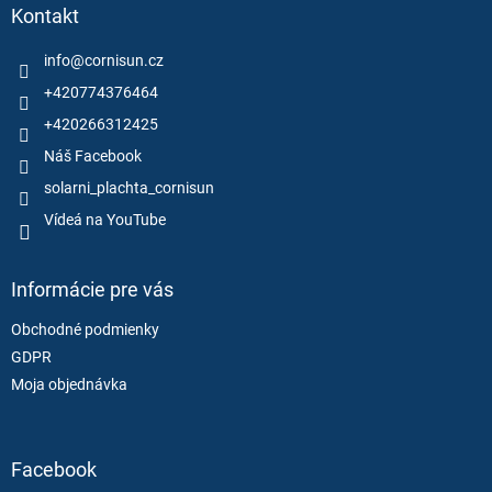
ä
Kontakt
t
i
info
@
cornisun.cz
e
+420774376464
+420266312425
Náš Facebook
solarni_plachta_cornisun
Vídeá na YouTube
Informácie pre vás
Obchodné podmienky
GDPR
Moja objednávka
Facebook