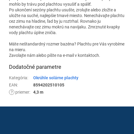
mohlo by trávu pod plachtou vysušiť a spáliť.
Po ukončení sezóny plachtu usušte, zrolujte alebo zložte a
uložte na suché, najlepšie tmavé miesto. Nenechávajte plachtu
cez zimu na hladine, ľad by ju roztrhal. Rovnako ju
nenechávajte cez zimu mokrú na navijaku. Zmrznuté kvapky
vody plachtu úplne zničia.
Máte neštandardný rozmer bazéna? Plachtu pre Vás vyrobíme
na mieru.
Zavolajte nám alebo píšte na e-mail v kontaktoch.
Dodatočné parametre
Kategória
:
Okrúhle solárne plachty
EAN
:
8594202510105
?
priemer
:
4,3 m
Z
á
p