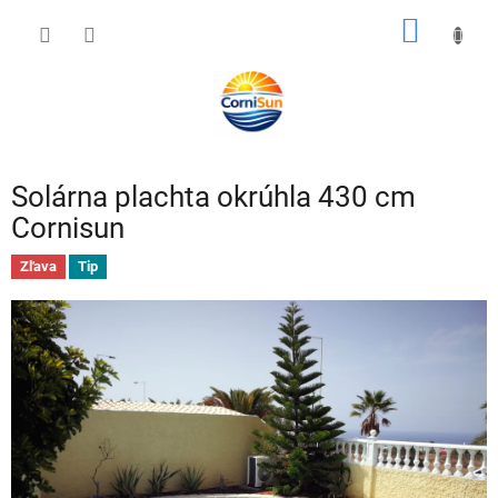
Prejsť
NÁKU
na
obsah
KOŠÍK
Solárna plachta okrúhla 430 cm
Cornisun
Zľava
Tip