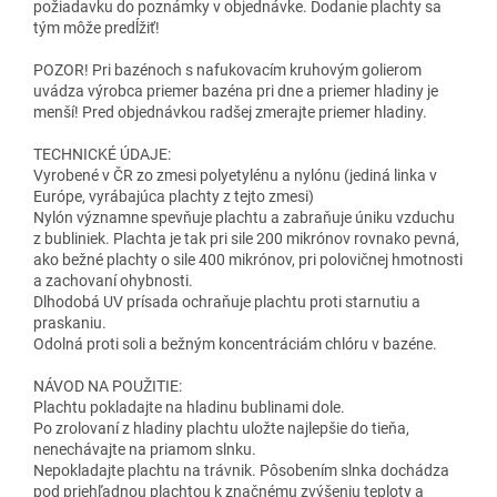
požiadavku do poznámky v objednávke. Dodanie plachty sa
tým môže predĺžiť!
POZOR! Pri bazénoch s nafukovacím kruhovým golierom
uvádza výrobca priemer bazéna pri dne a priemer hladiny je
menší! Pred objednávkou radšej zmerajte priemer hladiny.
TECHNICKÉ ÚDAJE:
Vyrobené v ČR zo zmesi polyetylénu a nylónu (jediná linka v
Európe, vyrábajúca plachty z tejto zmesi)
Nylón významne spevňuje plachtu a zabraňuje úniku vzduchu
z bubliniek. Plachta je tak pri sile 200 mikrónov rovnako pevná,
ako bežné plachty o sile 400 mikrónov, pri polovičnej hmotnosti
a zachovaní ohybnosti.
Dlhodobá UV prísada ochraňuje plachtu proti starnutiu a
praskaniu.
Odolná proti soli a bežným koncentráciám chlóru v bazéne.
NÁVOD NA POUŽITIE:
Plachtu pokladajte na hladinu bublinami dole.
Po zrolovaní z hladiny plachtu uložte najlepšie do tieňa,
nenechávajte na priamom slnku.
Nepokladajte plachtu na trávnik. Pôsobením slnka dochádza
pod priehľadnou plachtou k značnému zvýšeniu teploty a