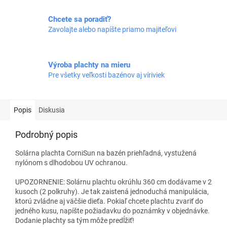
Chcete sa poradiť?
Zavolajte alebo napíšte priamo majiteľovi
Výroba plachty na mieru
Pre všetky veľkosti bazénov aj víriviek
Popis
Diskusia
Podrobný popis
Solárna plachta CorniSun na bazén priehľadná, vystužená
nylónom s dlhodobou UV ochranou.
UPOZORNENIE: Solárnu plachtu okrúhlu 360 cm dodávame v 2
kusoch (2 polkruhy). Je tak zaistená jednoduchá manipulácia,
ktorú zvládne aj väčšie dieťa. Pokiaľ chcete plachtu zvariť do
jedného kusu, napíšte požiadavku do poznámky v objednávke.
Dodanie plachty sa tým môže predĺžiť!