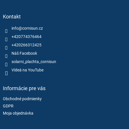
á
p
ä
Kontakt
t
i
info
@
cornisun.cz
e
+420774376464
+420266312425
Náš Facebook
solarni_plachta_cornisun
Vídeá na YouTube
Informácie pre vás
Obchodné podmienky
GDPR
Moja objednávka