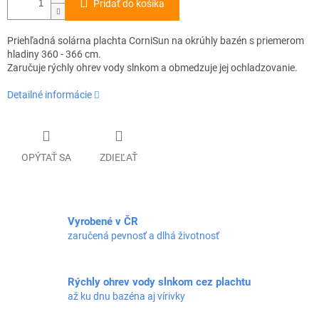
Pridať do košíka
Priehľadná solárna plachta CorniSun na okrúhly bazén s priemerom
hladiny 360 - 366 cm.
Zaručuje rýchly ohrev vody slnkom a obmedzuje jej ochladzovanie.
Detailné informácie
OPÝTAŤ SA
ZDIEĽAŤ
Vyrobené v ČR
zaručená pevnosť a dlhá životnosť
Rýchly ohrev vody slnkom cez plachtu
až ku dnu bazéna aj vírivky