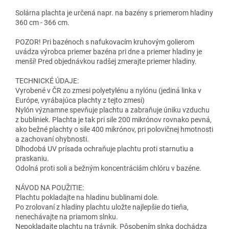
Solárna plachta je určená napr. na bazény s priemerom hladiny
360 cm - 366 cm.
POZOR! Pri bazénoch s nafukovacím kruhovým golierom
uvádza výrobca priemer bazéna pri dne a priemer hladiny je
menší! Pred objednávkou radšej zmerajte priemer hladiny.
TECHNICKÉ ÚDAJE:
Vyrobené v ČR zo zmesi polyetylénu a nylónu (jediná linka v
Európe, vyrábajúca plachty z tejto zmesi)
Nylón významne spevňuje plachtu a zabraňuje úniku vzduchu
z bubliniek. Plachta je tak pri sile 200 mikrónov rovnako pevná,
ako bežné plachty o sile 400 mikrónov, pri polovičnej hmotnosti
a zachovaní ohybnosti.
Dlhodobá UV prísada ochraňuje plachtu proti starnutiu a
praskaniu.
Odolná proti soli a bežným koncentráciám chlóru v bazéne.
NÁVOD NA POUŽITIE:
Plachtu pokladajte na hladinu bublinami dole.
Po zrolovaní z hladiny plachtu uložte najlepšie do tieňa,
nenechávajte na priamom slnku.
Nepokladajte plachtu na trávnik. Pôsobením slnka dochádza