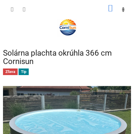
Prejsť
NÁKU
na
obsah
KOŠÍK
Solárna plachta okrúhla 366 cm
Cornisun
Zľava
Tip