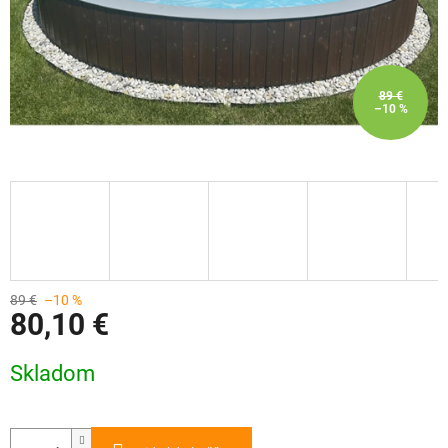
89 €
–10 %
89 €
–10 %
80,10 €
Jednotková
Skladom
cena: