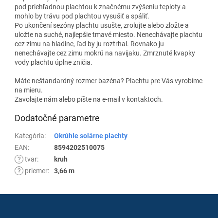
pod priehľadnou plachtou k značnému zvýšeniu teploty a
mohlo by trávu pod plachtou vysušiť a spáliť.
Po ukončení sezóny plachtu usušte, zrolujte alebo zložte a
uložte na suché, najlepšie tmavé miesto. Nenechávajte plachtu
cez zimu na hladine, ľad by ju roztrhal. Rovnako ju
nenechávajte cez zimu mokrú na navijaku. Zmrznuté kvapky
vody plachtu úplne zničia.
Máte neštandardný rozmer bazéna? Plachtu pre Vás vyrobíme
na mieru.
Zavolajte nám alebo píšte na e-mail v kontaktoch.
Dodatočné parametre
Kategória
:
Okrúhle solárne plachty
EAN
:
8594202510075
?
tvar
:
kruh
?
priemer
:
3,66 m
Z